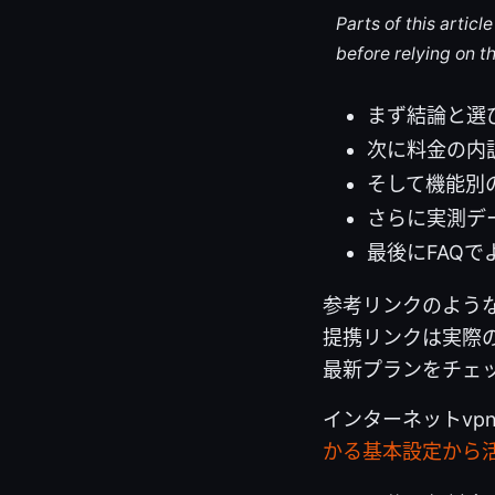
Parts of this artic
before relying on t
まず結論と選
次に料金の内
そして機能別
さらに実測デ
最後にFAQ
参考リンクのよう
提携リンクは実際
最新プランをチェ
インターネットvp
かる基本設定から