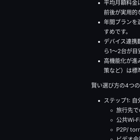
平均月額料金は
前後が実用的
年間プランを
すめです。
デバイス連携
ら1〜2台が目
高機能化が進
策など）は標
賢い選び方の4つ
ステップ1: 
旅行先で
公共Wi
P2P/ t
ビデオ会