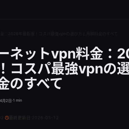
料金：2026年最新版！コスパ最強vpnの選び方と月額料金のすべて
ーネットvpn料金：2
！コスパ最強vpnの
金のすべて
·
1
min
年4月2日
02
·
最終更新日:
2026-05-12