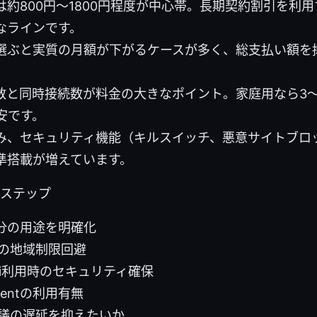
約800円〜1800円程度が中心帯。長期契約割引を利用す
なラインです。
選ぶと実質の月額が下がるケースが多く、総支払い額を
数と同時接続数が料金の大きなポイント。家庭用なら3〜
安です。
み、セキュリティ機能（キルスイッチ、悪意サイトブロ
準搭載が増えています。
のステップ
自分の用途を明確化
の地域制限回避
‑Fi利用時のセキュリティ確保
orrentの利用有無
議の遅延を抑えたいか