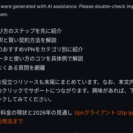
le were generated with AI assistance. Please double-check im
hem.
び方のステップを先に紹介
訳と賢い契約方法を解説
のおすすめVPNをカテゴリ別に紹介
ータと使い方のコツを具体例で解説
でよくある質問を網羅
な役立つリソースも末尾にまとめています。なお、本文内
のクリックでサポートにつながります。興味があれば、
ックしてみてください。
n料金の現状と2026年の見通し
Vpnクライアント l2tp 
活用法まで