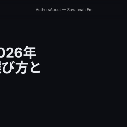
Authors
About — Savannah Em
026年
選び方と