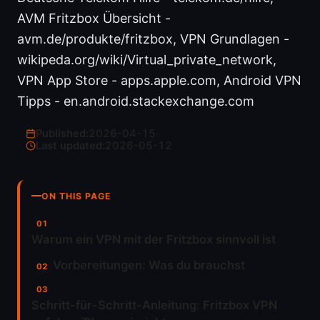
AVM Fritzbox Übersicht -
avm.de/produkte/fritzbox, VPN Grundlagen -
wikipeda.org/wiki/Virtual_private_network,
VPN App Store - apps.apple.com, Android VPN
Tipps - en.android.stackexchange.com
Published:
2026-04-15
·
Last updated:
2026-05-12
ON THIS PAGE
Warum ein VPN mit der Fritzbox sinnvoll ist
Vorbereitungen: Was du brauchst
Schritt-für-Schritt-Anleitung: Fritzbox VPN