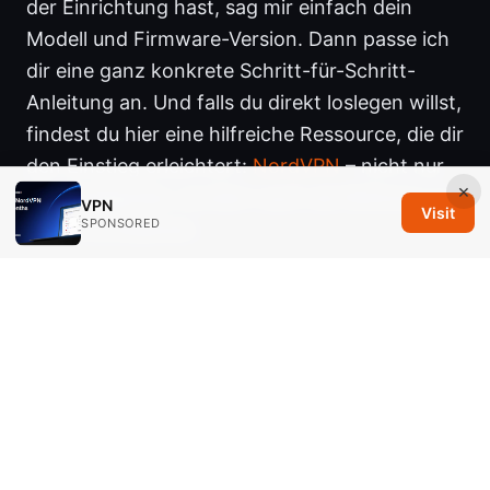
der Einrichtung hast, sag mir einfach dein
Modell und Firmware-Version. Dann passe ich
dir eine ganz konkrete Schritt-für-Schritt-
Anleitung an. Und falls du direkt loslegen willst,
findest du hier eine hilfreiche Ressource, die dir
den Einstieg erleichtert:
NordVPN
– nicht nur
×
für Mobilgeräte, sondern auch als Referenz zu
VPN
Visit
SPONSORED
VPN-Grundsätzen.
Sources:
Nordvpnの認証コードが届かない？解決策と原因
を徹底
アメリメリカから日本へ！VPN接続の完全ガイド
とおす 必要な違いをわかりやすく解説
Nordvpn
background process not running on startup