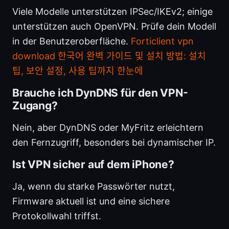
Viele Modelle unterstützen IPSec/IKEv2; einige
unterstützen auch OpenVPN. Prüfe dein Modell
in der Benutzeroberfläche.
Forticlient vpn
download 한국어 완벽 가이드 및 설치 방법: 설치
팁, 보안 설정, 사용 팁까지 한눈에
Brauche ich DynDNS für den VPN-
Zugang?
Nein, aber DynDNS oder MyFritz erleichtern
den Fernzugriff, besonders bei dynamischer IP.
Ist VPN sicher auf dem iPhone?
Ja, wenn du starke Passwörter nutzt,
Firmware aktuell ist und eine sichere
Protokollwahl triffst.