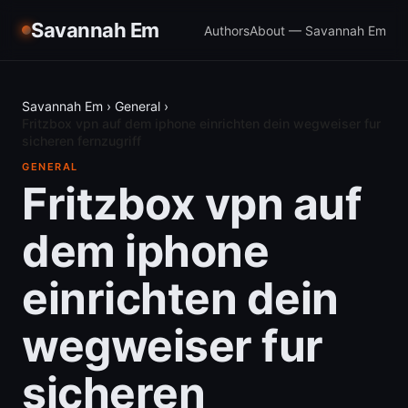
Savannah Em
Authors
About — Savannah Em
Savannah Em
›
General
›
Fritzbox vpn auf dem iphone einrichten dein wegweiser fur
sicheren fernzugriff
GENERAL
Fritzbox vpn auf
dem iphone
einrichten dein
wegweiser fur
sicheren