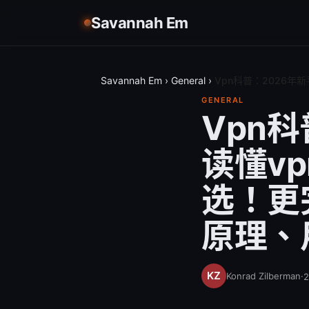
Savannah Em
Savannah Em
›
General
›
Vpn科普：2026
GENERAL
Vpn
读懂v
选！更
原理、
Konrad Zilberman
·