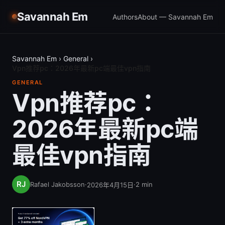
Savannah Em
Authors
About — Savannah Em
Savannah Em
›
General
›
Vpn推荐pc：2026年最新pc端最佳vpn指南
GENERAL
Vpn推荐pc：
2026年最新pc端
最佳vpn指南
Rafael Jakobsson
·
·
2
min
2026年4月15日