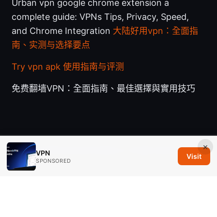
Urban vpn google chrome extension a
complete guide: VPNs Tips, Privacy, Speed,
and Chrome Integration
大陆好用vpn：全面指
南、实测与选择要点
Try vpn apk 使用指南与评测
免费翻墙VPN：全面指南、最佳選擇與實用技巧
×
© 2026 Savannah Em Media LLC. All rights reserved.
VPN
Visit
SPONSORED
Savannah Em Media LLC
294 Washington Street, Suite 740
Boston, MA, 02108