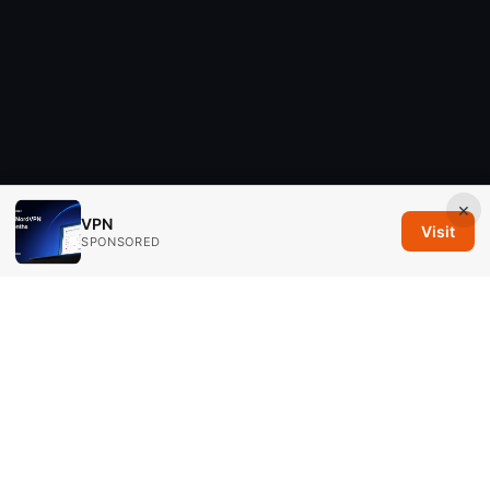
×
VPN
Visit
SPONSORED
Savannah Em Media LLC
294 Washington Street, Suite 740
Boston, MA, 02108
US
editorial@savannahem.com
+1-617-555-0124
About
Privacy Policy
Terms of Use