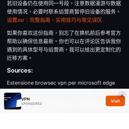
若旧设备仍在使用同一号段，注意数据漫游与数据
使用情况，必要时联系运营商暂停旧设备的服务。
设置ssr：完整指南、实用技巧与常见误区
如果你喜欢这份指南，别忘了在换机前后参考官方
帮助以确保信息最新。你也可以在评论区告诉我你
遇到的具体型号与运营商，我可以给出更定制化的
迁移方案。
Sources:
Estensione browsec vpn per microsoft edge
guida completa e recensione 2026
×
VPN
Visit
翻墙违法吗？在中国使用 vpn ⭐ 的真实情况与风
SPONSORED
险解 与 实用指南 2026
Vpn机场节点全方位指南：选择、搭建、优化与高