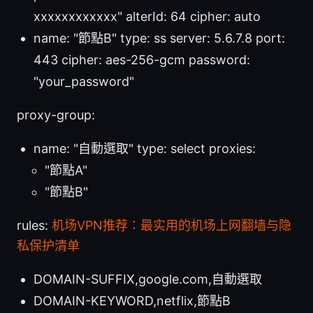
xxxxxxxxxxxx" alterId: 64 cipher: auto
name: "節點B" type: ss server: 5.6.7.8 port:
443 cipher: aes-256-gcm password:
"your_password"
proxy-group:
name: "自動選取" type: select proxies:
"節點A"
"節點B"
rules:
机场VPN推荐：最实用的机场上网翻墙与隐
私保护清单
DOMAIN-SUFFIX,google.com,自動選取
DOMAIN-KEYWORD,netflix,節點B