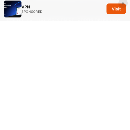
×
面指南
VPN
Visit
SPONSORED
Norton vpn not working on iphone heres how
to fix it fast and other quick VPN tips
上外网：
VPN 完整指南｜安全、快速、實用的上網解決方
案
Letsvpn standard vs platinum qual e la scelta
giusta per la cina
© 2026 Savannah Em Media LLC. All rights reserved.
Savannah Em Media LLC
294 Washington Street, Suite 740