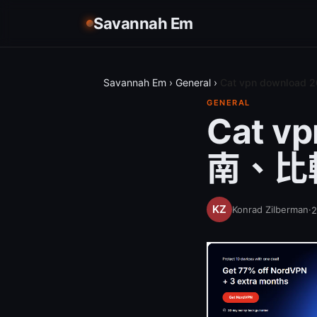
Savannah Em
Savannah Em
›
General
›
Cat vpn downl
GENERAL
Cat v
南、比
Konrad Zilberman
·