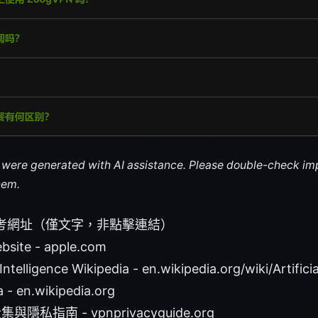
le were generated with AI assistance. Please double-check im
hem.
考網址（僅文字，非點擊連結）
bsite - apple.com
l Intelligence Wikipedia - en.wikipedia.org/wiki/Artifici
a - en.wikipedia.org
集與隱私指南 - vpnprivacyguide.org