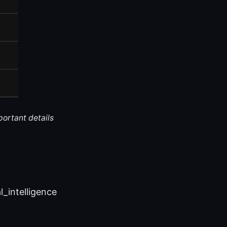
portant details
al_intelligence