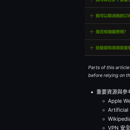
Parts of this artic
before relying on t
重要資源與參
Apple We
Artificia
Wikipedi
VPN 安全