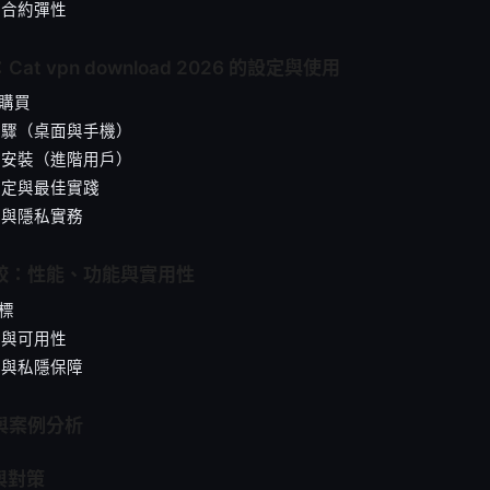
格與合約彈性
Cat vpn download 2026 的設定與使用
與購買
裝步驟（桌面與手機）
由器安裝（進階用戶）
見設定與最佳實踐
全性與隱私實務
比較：性能、功能與實用性
指標
定性與可用性
全性與私隱保障
景與案例分析
與對策