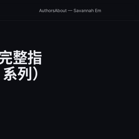
Authors
About — Savannah Em
6：完整指
 系列）