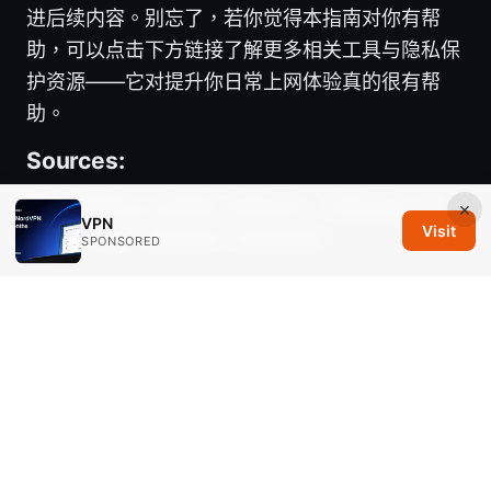
进后续内容。别忘了，若你觉得本指南对你有帮
助，可以点击下方链接了解更多相关工具与隐私保
护资源——它对提升你日常上网体验真的很有帮
助。
Sources:
流行的翻墙app有哪些 鸿蒙系统：鸿蒙设备上的
×
VPN
Visit
VPN排行榜、隐私保护与安装指南
SPONSORED
Getting your private internet access wireguard
config file a step by step guide to optimize
VPN performance
翻墙梯子排行：VPN、代理與
安全趨勢大揭密，全面比較與實用攻略
Best vpn app for huawei a comprehensive
guide to staying safe and unrestricted