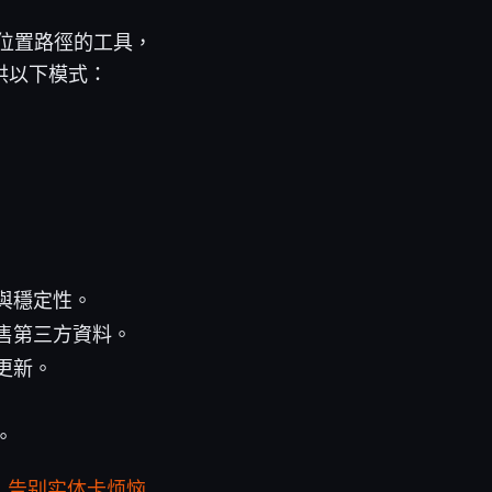
位置路徑的工具，
供以下模式：
與穩定性。
售第三方資料。
更新。
。
定，告别实体卡烦恼