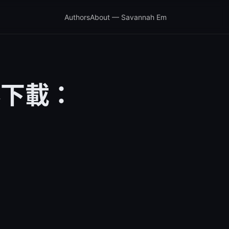
Authors
About — Savannah Em
器下載：