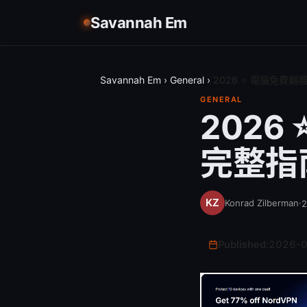
Savannah Em
Savannah Em
›
General
›
2026 ⭐ 電腦免費
GENERAL
202
完整指
Konrad Zilberman
·
Published:
2026-