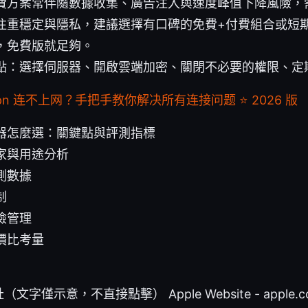
費方案常伴隨數據收集、廣告注入與速度峰值下降風險，
注重穩定與隱私，建議選擇有口碑的免費+付費組合或短
，免費版就足夠。
點：選擇伺服器、開啟雲端加密、關閉不必要的權限、定
vpn 连不上网？手把手教你解决所有连接问题 ⭐ 2026 版
器怎麼選：關鍵點與評測指標
家與用途分析
測數據
制
險管理
價比考量
示意，不直接點擊） Apple Website - apple.com, A