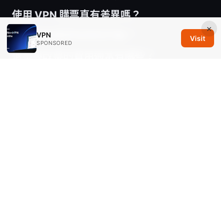
使用 VPN 購票真有差異嗎？
×
如何避免購票陷阱與詐騙？
VPN
Visit
SPONSORED
退票與改票的費用通常有哪些？
有哪些情況需要購買旅行保險？
Sources:
2025年windows ⭐ 10免费proton vpn下载与安
装完整指南 在 Windows 10/11 环境下的免费版
Proton VPN 下载与安装全攻略
Vpn连接不稳定的全面解决方案：诊断、优化与常
见问题解决指南