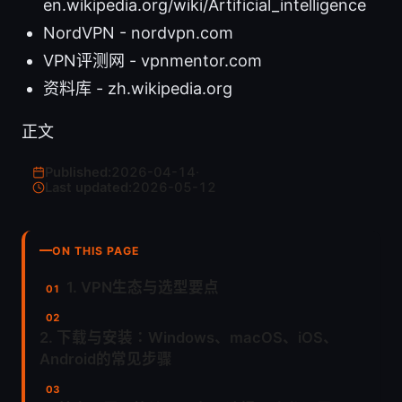
en.wikipedia.org/wiki/Artificial_intelligence
NordVPN - nordvpn.com
VPN评测网 - vpnmentor.com
资料库 - zh.wikipedia.org
正文
Published:
2026-04-14
·
Last updated:
2026-05-12
ON THIS PAGE
1. VPN生态与选型要点
2. 下载与安装：Windows、macOS、iOS、
Android的常见步骤