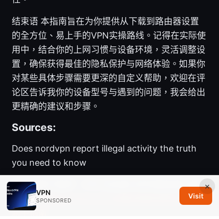
结束语 本指南旨在为你提供从下载到路由器设置
的全方位、易上手的VPN实操路线。记得在实际使
用中，结合你的上网习惯与设备环境，灵活调整设
置，确保获得最佳的隐私保护与网络体验。如果你
对某些具体步骤需要更深的自定义帮助，欢迎在评
论区告诉我你的设备型号与遇到的问题，我会给出
更精确的建议和步骤。
Sources:
Does nordvpn report illegal activity the truth
you need to know
免费的梯子推荐：VPN 在加拿大的完整指南与最
×
VPN
Visit
新趋势
如何在macbook上轻鬆安裝和使用vpn？
SPONSORED
新手指南