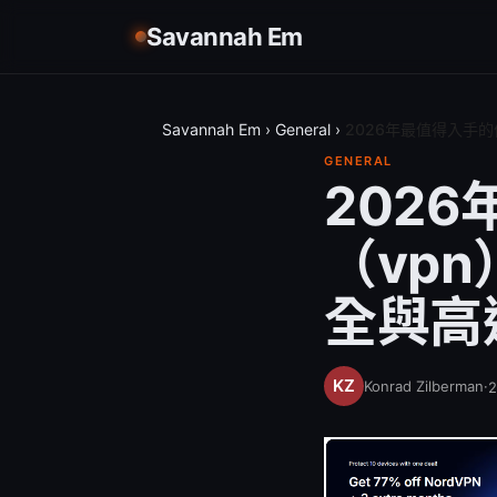
Savannah Em
Savannah Em
›
General
›
2026年最值得入手
GENERAL
202
（vp
全與高
Konrad Zilberman
·