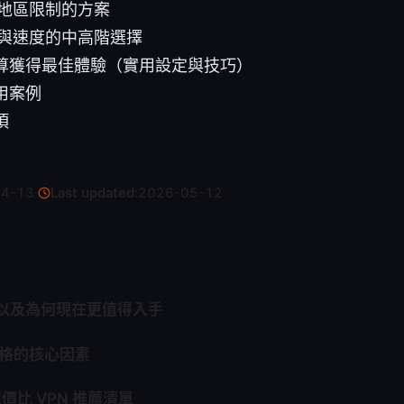
地區限制的方案
與速度的中高階選擇
算獲得最佳體驗（實用設定與技巧）
用案例
項
04-13
·
Last updated:
2026-05-12
，以及為何現在更值得入手
 價格的核心因素
性價比 VPN 推薦清單