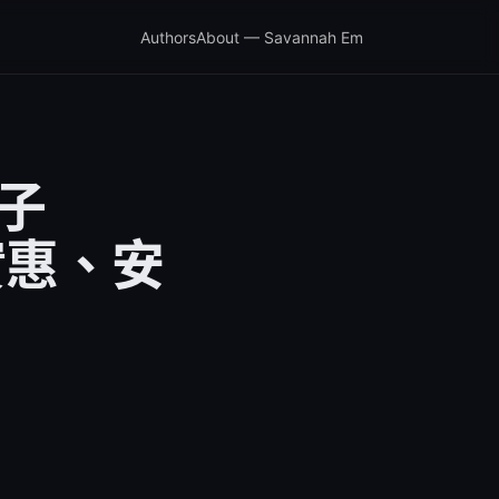
Authors
About — Savannah Em
子
實惠、安