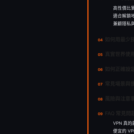
高性價比
適合解鎖
兼顧隱私
如何用最少
真實世界使
如何正確設
常見場景與
風險與注意
FAQ 常見問
VPN 真
便宜的 V