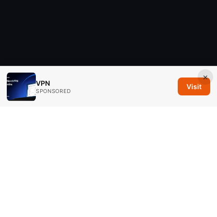
×
VPN
Visit
SPONSORED
Savannah Em Media LLC
294 Washington Street, Suite 740
Boston, MA, 02108
US
editorial@savannahem.com
+1-617-555-0124
About
Privacy Policy
Terms of Use