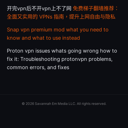
开完vpn后不开vpn上不了网
免费梯子翻墙推荐：
全面又实用的 VPNs 指南，提升上网自由与隐私
Snap vpn premium mod what you need to
know and what to use instead
Proton vpn issues whats going wrong how to
fix it: Troubleshooting protonvpn problems,
common errors, and fixes
© 2026 Savannah Em Media LLC. All rights reserved.