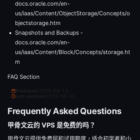
docs.oracle.com/en-
us/iaas/Content/ObjectStorage/Concepts/o
bjectstorage.htm
Snapshots and Backups -
docs.oracle.com/en-
us/iaas/Content/Block/Concepts/storage.ht
m
FAQ Section
Published:
2026-04-13
·
Last updated:
2026-05-12
Frequently Asked Questions
甲骨文云的 VPS 是免费的吗？
甲骨文云提供免费层和试用额度，适合初学者和小