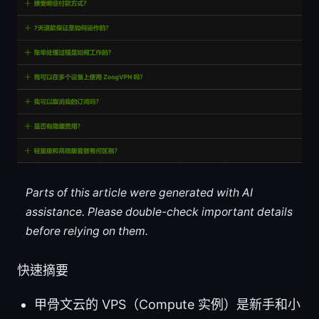
Parts of this article were generated with AI
assistance. Please double-check important details
before relying on them.
快速摘要
甲骨文云的 VPS（Compute 实例）是新手和小