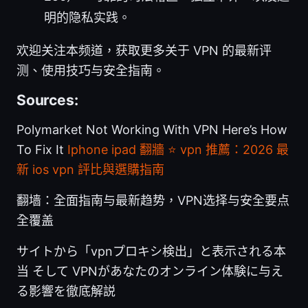
明的隐私实践。
欢迎关注本频道，获取更多关于 VPN 的最新评
测、使用技巧与安全指南。
Sources:
Polymarket Not Working With VPN Here’s How
To Fix It
Iphone ipad 翻牆 ⭐ vpn 推薦：2026 最
新 ios vpn 評比與選購指南
翻墙：全面指南与最新趋势，VPN选择与安全要点
全覆盖
サイトから「vpnプロキシ検出」と表示される本
当 そして VPNがあなたのオンライン体験に与え
る影響を徹底解説