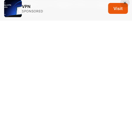
×
Vpn网速慢怎么办？快速提升你的vpn连接速度指
VPN
Visit
SPONSORED
南与优化技巧
Catmaster VPNs: 全面指南让你安全上网与隐私
保护
© 2026 Savannah Em Media LLC. All rights reserved.
Savannah Em Media LLC
294 Washington Street, Suite 740
Boston, MA, 02108
US
editorial@savannahem.com
+1-617-555-0124
About
Privacy Policy
Terms of Use