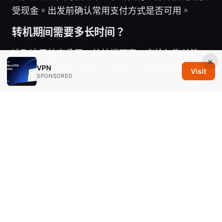
受现金。出发前确认常用支付方式是否可用。
转机期间需要多长时间？
这取决于航空公司、航站楼距离、安检与海关流
×
程，通常建议至少留出1小时至2小时的缓冲。
VPN
Visit
SPONSORED
Proton邮箱：全面指南與 VPN 安全連結的實用策
略
如何应对安检排队过长的情况？
尝试使用快速通道、错峰出行或错开高峰时段，必
要时可联系航空公司地勤寻求帮助。
是否需要携带旅行保险？
旅行保险可以覆盖延误、行李丢失、医疗等风险，
是一个值得考虑的选项，尤其是国际长途旅行。