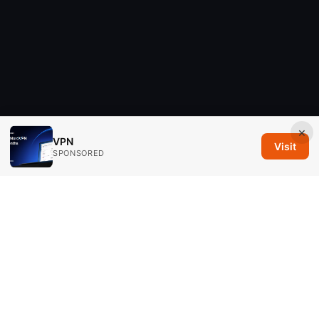
×
VPN
Visit
SPONSORED
Savannah Em Media LLC
294 Washington Street, Suite 740
Boston, MA, 02108
US
editorial@savannahem.com
+1-617-555-0124
About
Privacy Policy
Terms of Use