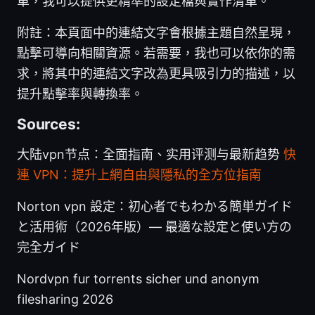
單，我可以提供更精準的設定檔與實作清單。
附註：本頁面中的連結文字會根據主題自然呈現，
點擊可導向相關資源。若需要，我也可以依你的需
求，將其中的連結文字改為更具吸引力的描述，以
提升點擊率與轉換率。
Sources:
大陆vpn节点：全面指南、实用评测与最新趋势
快
連 VPN：提升上網自由與隱私的全方位指南
Norton vpn 設定：初心者でもわかる簡単ガイド
と活用術（2026年版）— 最適な設定と使い方の
完全ガイド
Nordvpn fur torrents sicher und anonym
filesharing 2026