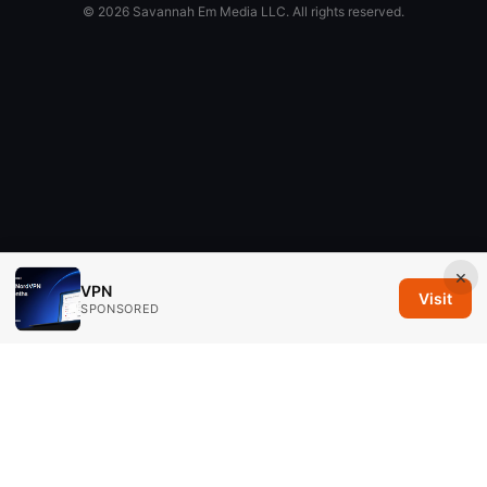
© 2026 Savannah Em Media LLC. All rights reserved.
×
VPN
Visit
SPONSORED
Savannah Em Media LLC
294 Washington Street, Suite 740
Boston, MA, 02108
US
editorial@savannahem.com