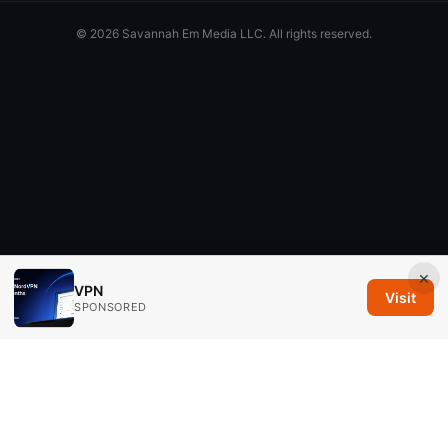
© 2026 Savannah Em Media LLC. All rights reserved.
×
VPN
Visit
SPONSORED
Savannah Em Media LLC
294 Washington Street, Suite 740
Boston, MA, 02108
US