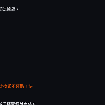
價是關鍵。
鬆換乘不迷路！快
新促銷票價與套裝方