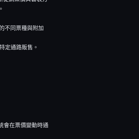
。
班的不同票種與附加
特定通路販售。
統會在票價變動時通