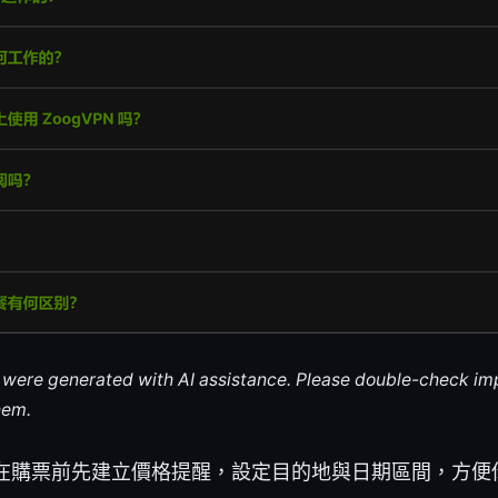
le were generated with AI assistance. Please double-check im
hem.
在購票前先建立價格提醒，設定目的地與日期區間，方便