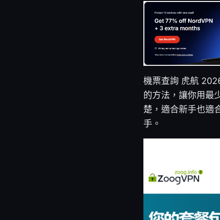
機票查詢 虎航 2
的方法，讓你用最
楚，適合新手也適
手。