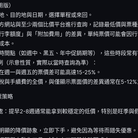
用版）
地、目的地與日期，選擇單程或來回。
方網站與至少兩個比價平台進行查詢，記錄最低價與票種
行李額度」與「附加費用」的差異，單純票價可能會因行
成本。
時間點（如週中、黑五、年中促銷期等），這些時段常有
例（示意性質，實際以當時查詢為準）：
在週一與週五的票價差可能高達15-25%。
稅與手續費的全價，與僅顯示票面價的差異通常在5-12
票策略
處：提早2-8週通常能拿到較穩定的低價，特別是旺季與
明顯的降價跡象，立即下手，避免因為等待而錯失優惠。