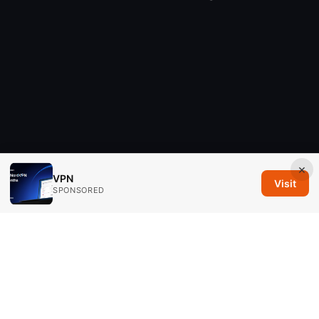
×
VPN
Visit
SPONSORED
Savannah Em Media LLC
294 Washington Street, Suite 740
Boston, MA, 02108
US
editorial@savannahem.com
+1-617-555-0124