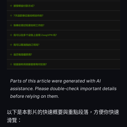
Parts of this article were generated with AI
assistance. Please double-check important details
before relying on them.
以下是本影片的快速概要與重點段落，方便你快速
滑覽：