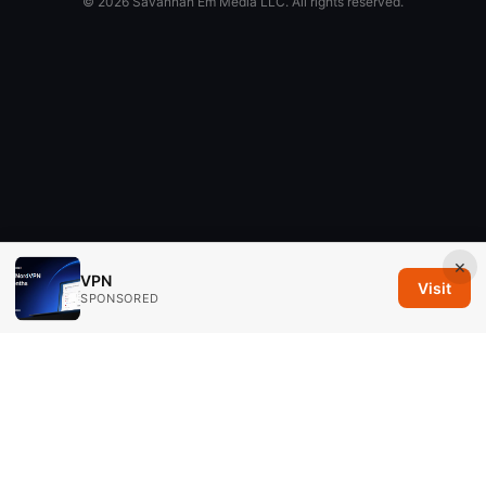
© 2026 Savannah Em Media LLC. All rights reserved.
×
VPN
Visit
SPONSORED
Savannah Em Media LLC
294 Washington Street, Suite 740
Boston, MA, 02108
US
editorial@savannahem.com
+1-617-555-0124