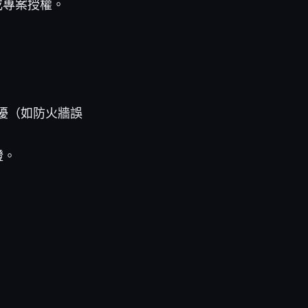
或專案授權。
擾（如防火牆誤
證。