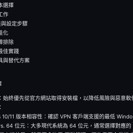
本選擇
工作
安裝與設定步驟
佳化
障排除
最佳實踐
具與替代方案
擇
：始終優先從官方網站取得安裝檔，以降低風險與惡意軟
：
ws 10/11 版本相容性：確認 VPN 客戶端支援的最低 Wind
 vs. 64 位元：大多現代系統為 64 位元，通常選擇對應的