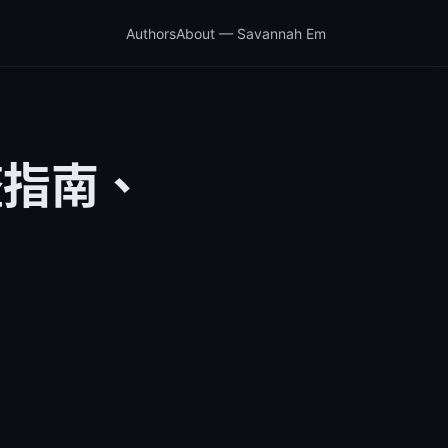
Authors
About — Savannah Em
整指南、