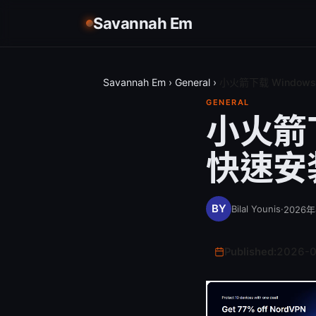
Savannah Em
Savannah Em
›
General
›
小火箭下载 Wind
GENERAL
小火箭
快速安
Bilal Younis
·
2026
Published:
2026-