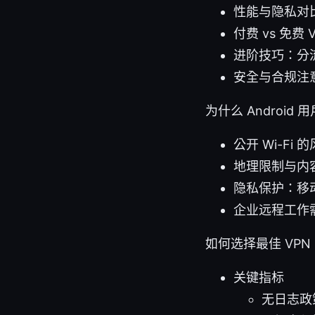
性能与隐私对
付费 vs 免费
进阶技巧：分
安全与合规注
为什么 Android 
公开 Wi-F
地理限制与内
隐私保护：移
企业远程工作
如何选择最佳 VPN
关键指标
无日志政策