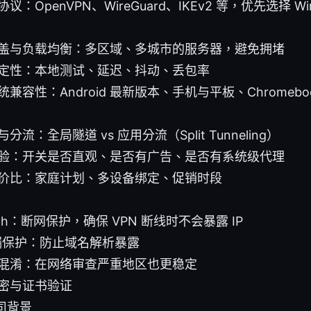
议：OpenVPN、WireGuard、IKEv2 等，优先选择 Wi
盖与负载均衡：多区域、多城市的服务器，避免拥堵
定性：本地测试、延迟、抖动、丢包率
兼容性：Android 最新版本、手机与平板、Chromebook
分流：全局隧道 vs 应用分流（Split Tunneling）
验：开关是否直观、是否有广告、是否有系统级代理
价比：家庭计划、多设备绑定、促销时段
witch：断网保护，确保 VPN 断线时不会暴露 IP
泄漏保护：防止域名解析暴露
混淆：在网络审查严重地区也更稳定
密与证书验证
司背景