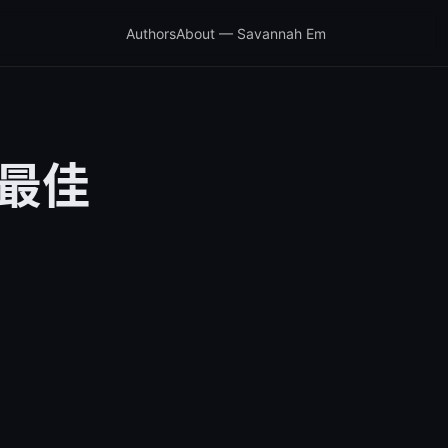
Authors
About — Savannah Em
年最佳