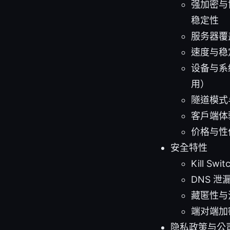
强加密与协
稳定性
服务器覆
速度与稳
设备与系统
用）
隧道模式与
客户端体
价格与性
安全特性
Kill S
DNS 
藏匿性与
端对端加
隐私政策与公