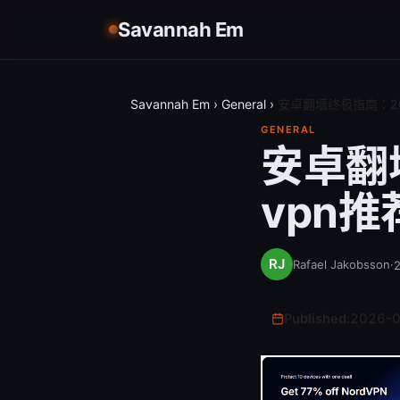
Savannah Em
Savannah Em
›
General
›
安卓翻墙终极指南：2
GENERAL
安卓翻
vpn
Rafael Jakobsson
·
Published:
2026-