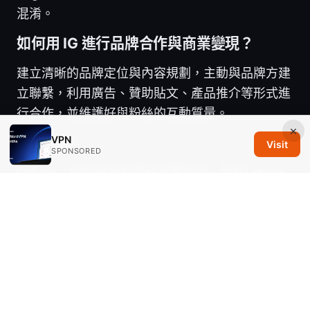
混淆。
如何用 IG 進行品牌合作與商業變現？
建立清晰的品牌定位與內容規劃，主動與品牌方建
立聯繫，利用廣告、贊助貼文、產品推介等形式進
行合作，並維護好與粉絲的互動質量。
×
VPN
Sources:
Visit
SPONSORED
Letvpn：VPN安全与隐私全面指南，尽在Letvpn
生态
2026年windows ⭐ 10免費proton vpn下載
與安裝完整指南，完整教學與實測
How Much Does Mullvad VPN Really Cost Your
Honest Breakdown: A Complete VPNs Guide
for 2026