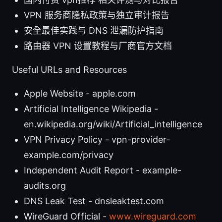
VPN 服务商隐私政策与独立审计报告
安全最佳实践与 DNS 泄漏防护指南
路由器 VPN 设置教程与厂商官方文档
Useful URLs and Resources
Apple Website - apple.com
Artificial Intelligence Wikipedia -
en.wikipedia.org/wiki/Artificial_intelligence
VPN Privacy Policy - vpn-provider-
example.com/privacy
Independent Audit Report - example-
audits.org
DNS Leak Test - dnsleaktest.com
WireGuard Official -
www.wireguard.com