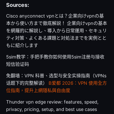
Sources:
Cisco anyconnect vpnとは？企業向けvpnの基
本から使い方まで徹底解説！ 企業向けvpnの基本
を網羅的に解説し、導入から日常運用、セキュリ
ティ対策、よくある課題と対処法までを実例とと
もに紹介します
5sim教学：手把手教你如何使用5sim注册与接收
短信验证码
免翻墙：VPN 科普、选型与安全实操指南（VPNs
话题下的完整解读）
B爱都 2026：VPN 使用全方
位指南，提升上網隱私與自由度
Thunder vpn edge review: features, speed,
privacy, pricing, setup, and best use cases