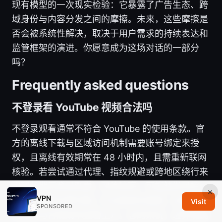
现有模型的一次现实检验：它暴露了广告生态、跨
域身份与内容分发之间的摩擦。未来，这些摩擦是
否会被系统性解决，取决于用户需求的持续表达和
监管框架的演进。你愿意成为这场对话的一部分
吗？
Frequently asked questions
不登录看 YouTube 视频合法吗
不登录观看通常不符合 YouTube 的使用条款。官
方的离线下载与区域访问机制需要账号绑定来授
权，且离线有效期常在 48 小时内，且需重新联网
核验。若尝试通过代理、指纹规避或跨地区绕行来
实现长期无登录观看，风险较高，可能触发风控、
×
VPN
账号封禁或法律问题。行业报道也强调，这类做法
Visit
SPONSORED
的隐私与合规成本显著上升。总的来说，边界明确