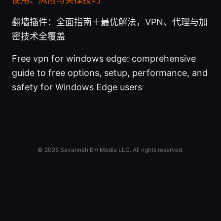
翻墙插件：全面指南＋最优解法，VPN、代理与加
密技术全覆盖
Free vpn for windows edge: comprehensive
guide to free options, setup, performance, and
safety for Windows Edge users
© 2026 Savannah Em Media LLC. All rights reserved.