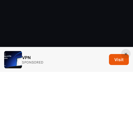
×
VPN
Visit
SPONSORED
Savannah Em Media LLC
294 Washington Street, Suite 740
Boston, MA, 02108
US
editorial@savannahem.com
+1-617-555-0124
About
Privacy Policy
Terms of Use