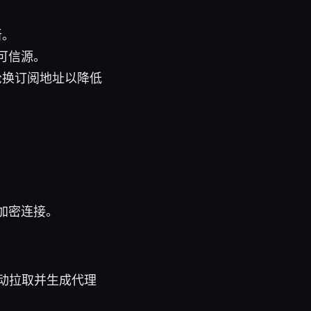
新。
可信源。
轮换订阅地址以降低
。
加密连接。
 会自动拉取并生成代理