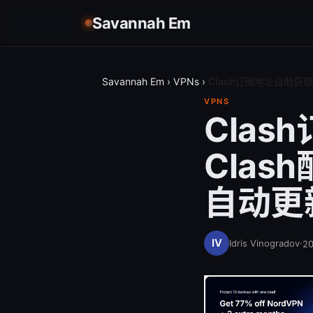
Savannah Em
Savannah Em
›
VPNs
›
Clash订阅地址自助
VPNS
Cla
Cla
自动更
Idris Vinogradov
·
2