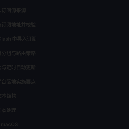
认订阅源来源
取订阅地址并校验
lash 中导入订阅
置分组与路由策略
启与定时自动更新
平台落地实施要点
阅文本结构
文本处理
 macOS