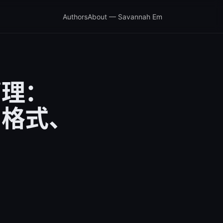
Authors
About — Savannah Em
管理：
阅格式、