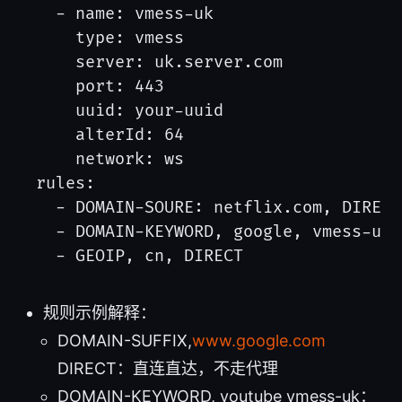
  - name: vmess-uk

    type: vmess

    server: uk.server.com

    port: 443

    uuid: your-uuid

    alterId: 64

    network: ws

rules:

  - DOMAIN-SOURE: netflix.com, DIRECT

  - DOMAIN-KEYWORD, google, vmess-uk

规则示例解释：
DOMAIN-SUFFIX,
www.google.com
DIRECT：直连直达，不走代理
DOMAIN-KEYWORD, youtube vmess-uk：