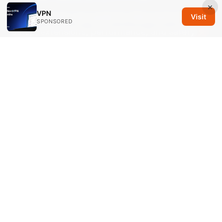
×
VPN
Edge browser vpn guide for Microsoft Edge:
Visit
SPONSORED
setup, extensions, performance, and safety
免
费梯子安卓：安卓设备上安全可靠的VPN选购与使
用全指南（免费与付费对比、设置步骤、性能与隐
私）
牧牛云vpn 使用指南与评测
© 2026 Savannah Em Media LLC. All rights reserved.
Savannah Em Media LLC
294 Washington Street, Suite 740
Boston, MA, 02108