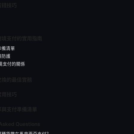
省錢技巧
跨境支付的實用指南
準備清單
與防護
跨境支付的關係
兌換的最佳實務
實用技巧
率與支付準備清單
 Asked Questions
哪種貨幣在馬來西亞支付？