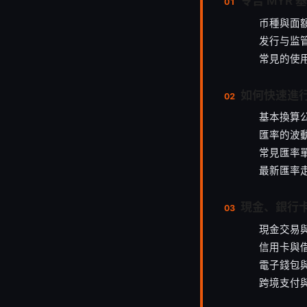
令吉 MYR 
币種與面
发行与监
常見的使
如何快速進行
基本換算
匯率的波
常見匯率
最新匯率走
現金、銀行
現金交易
信用卡與
電子錢包
跨境支付