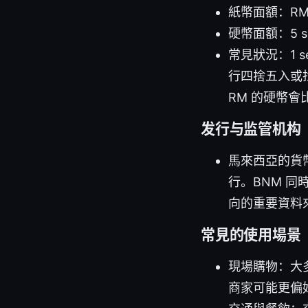
紙幣面額：RM1
硬幣面額：5 se
常見狀況：1 
行四捨五入或找
RM 的硬幣會
发行与监管机构
馬來西亞的貨幣由
行。BNM 
向的重要資料
常見的使用場景
現場購物：大多
商家可能更偏