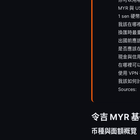
MYR 與 
1 sen 
我該在哪
換匯時最
出國前應
是否應該
現金與信
在哪裡可
使用 VP
我該如何
Sources:
令吉 MYR 
币種與面額概覽