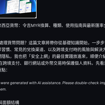
西亞貨幣：令吉MYR換算、種類、使用指南與最新匯率全
順利處理貨幣問題？這篇文章將帶你從基礎知識開始，一步
零習慣、常見的兌換渠道、以及跨境支付時的風險與解決
網隱私，我也把「安全上網」的最佳實踐放進來，順便介
你在跨境支付、銀行網站或外幣交易時保護個人資料。先
重點：
le were generated with AI assistance. Please double-check im
hem.
與面額結構