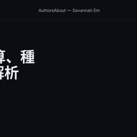
Authors
About — Savannah Em
算、種
解析