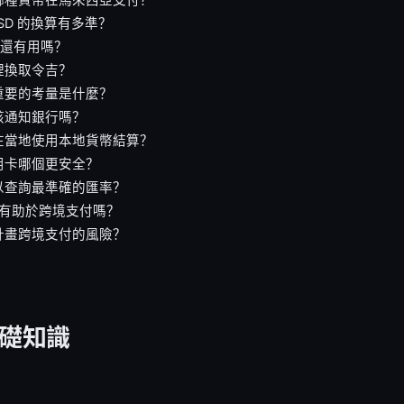
USD 的換算有多準？
硬幣還有用嗎？
裡換取令吉？
重要的考量是什麼？
該通知銀行嗎？
在當地使用本地貨幣結算？
用卡哪個更安全？
以查詢最準確的匯率？
N 有助於跨境支付嗎？
計畫跨境支付的風險？
基礎知識