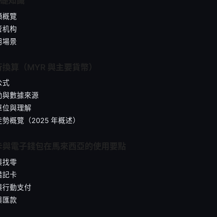
基礎知識
額概覽
管机构
用場景
換算（MYR 與主要貨幣）
公式
動與數據來源
單位與理解
勢概覽（2025 年概述）
卡與電子錢包在馬來西亞的使用要點
與找零
借記卡
與行動支付
與匯款