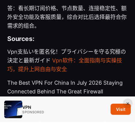
答：看长期订阅价格、节点数量、连接稳定性、额
外安全功能及客服质量，综合对比后选择最符合你
需求的组合。
Sources:
Vpn支払いを匿名化！プライバシーを守る究極の
決定と最新ガイド
Vpn软件：全面指南与实操技
巧，提升上网自由与安全
The Best VPN For China In July 2026 Staying
Connected Behind The Great Firewall
×
Nordvpn how many devices can you actually
VPN
Visit
SPONSORED
use simultaneously: Ultimate Guide to
Concurrent Connections, Limits, and Tips