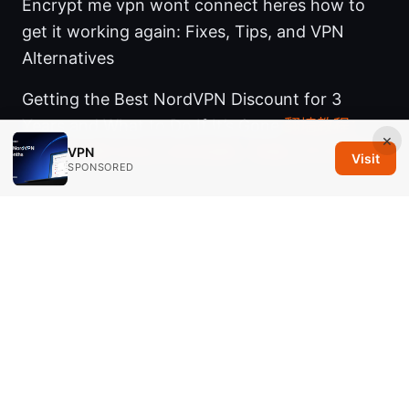
Encrypt me vpn wont connect heres how to
get it working again: Fixes, Tips, and VPN
Alternatives
Getting the Best NordVPN Discount for 3
Years and What to Do If It’s Gone
翻墙教程：
×
VPN、代理与安全上网全指南，快速上手与实用技
VPN
Visit
SPONSORED
巧
© 2026 Savannah Em Media LLC. All rights reserved.
Savannah Em Media LLC
294 Washington Street, Suite 740
Boston, MA, 02108