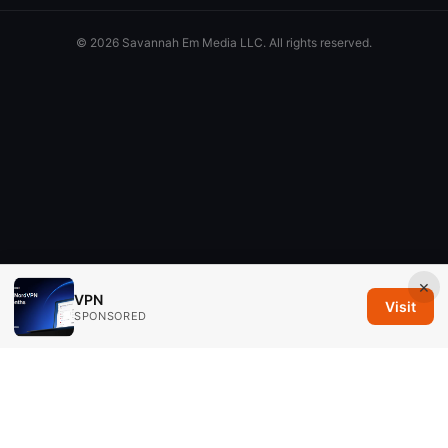
© 2026 Savannah Em Media LLC. All rights reserved.
×
VPN
Visit
SPONSORED
Savannah Em Media LLC
294 Washington Street, Suite 740
Boston, MA, 02108
US