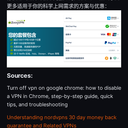
更多适用于你的科学上网需求的方案与优惠：
Sources:
Turn off vpn on google chrome: how to disable
a VPN in Chrome, step-by-step guide, quick
tips, and troubleshooting
Understanding nordvpns 30 day money back
guarantee and Related VPNs