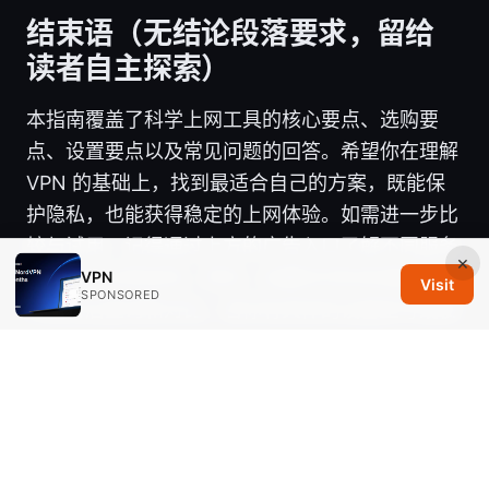
结束语（无结论段落要求，留给
读者自主探索）
本指南覆盖了科学上网工具的核心要点、选购要
点、设置要点以及常见问题的回答。希望你在理解
VPN 的基础上，找到最适合自己的方案，既能保
护隐私，也能获得稳定的上网体验。如需进一步比
较与试用，记得通过上方的广告入口了解不同服务
×
的优惠与试用选项。同时，收藏本页的资源链接，
VPN
Visit
SPONSORED
方便日后查询和对比。若你有具体的设备型号或使
用场景，欢迎在评论区告诉我，我可以给出更定制
化的建议与步骤。
Sources:
翻墙购买：VPN购买指南、如何选择与实操要点，