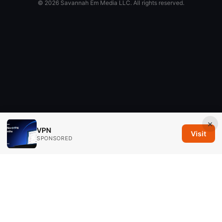
© 2026 Savannah Em Media LLC. All rights reserved.
×
VPN
Visit
SPONSORED
Savannah Em Media LLC
294 Washington Street, Suite 740
Boston, MA, 02108
US
editorial@savannahem.com
+1-617-555-0124