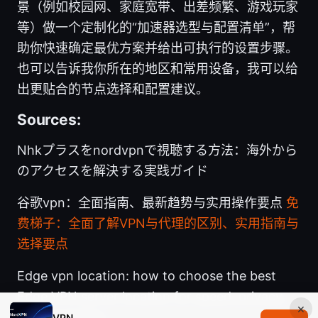
景（例如校园网、家庭宽带、出差频繁、游戏玩家
等）做一个定制化的“加速器选型与配置清单”，帮
助你快速确定最优方案并给出可执行的设置步骤。
也可以告诉我你所在的地区和常用设备，我可以给
出更贴合的节点选择和配置建议。
Sources:
Nhkプラスをnordvpnで視聴する方法：海外から
のアクセスを解決する実践ガイド
谷歌vpn：全面指南、最新趋势与实用操作要点
免
费梯子：全面了解VPN与代理的区别、实用指南与
选择要点
Edge vpn location: how to choose the best
Edge VPN server location for speed, privacy,
×
and streaming
VPN