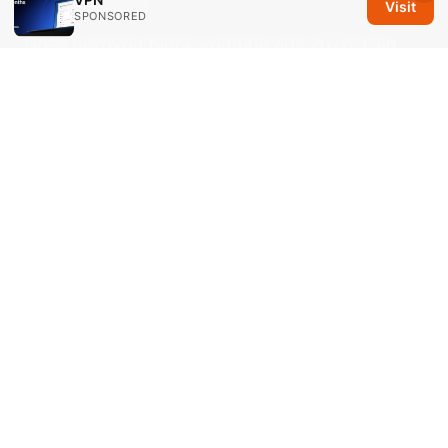
Visit
SPONSORED
Does nordvpn block youtube ads 2026: Can
NordVPN Block Ads, Bypass Restrictions, And
Improve Privacy?
旅行的意義：一趟探索自我與世界的深度之旅
VPN 使用全指南：隱私保護、跨區解鎖與旅行上
網
© 2026 Savannah Em Media LLC. All rights reserved.
Savannah Em Media LLC
294 Washington Street, Suite 740
Boston, MA, 02108