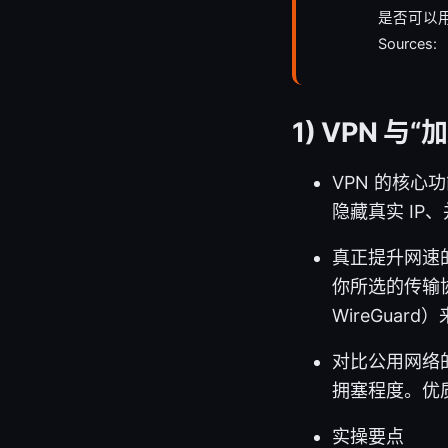
是否可以用
Sources:
1) VPN 
VPN 的核
隐藏真实 I
真正提升网速
你所选的传输
WireGuar
对比公用网络的
拥塞程度。优
实操要点