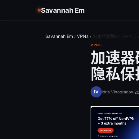
Savannah Em
Savannah Em
›
VPNs
›
加速器破解̀er：VPN
VPNS
加速器破
隐私保
Idris Vinogradov
·
2