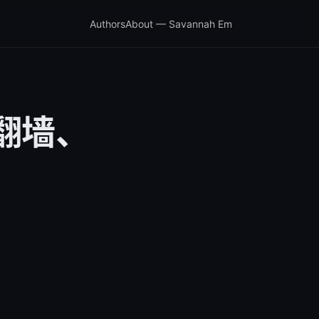
Authors
About — Savannah Em
、翻墙、