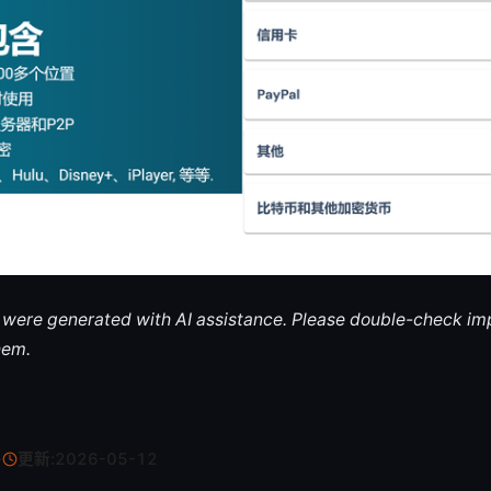
le were generated with AI assistance. Please double-check im
hem.
·
更新:
2026-05-12