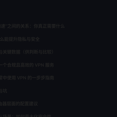
与“加速”之间的关系：你真正需要什么
为什么能提升隐私与安全
状与关键数据（供判断与比较）
一个合规且高效的 VPN 服务
常中使用 VPN 的一步步指南
与坑
路由器层面的配置建议
i-Fi 场景：如何最大化安全性