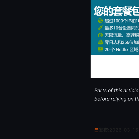
Parts of this artic
before relying on t
发布:
2026-03-15