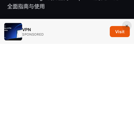
全面指南与使用
×
VPN
Visit
SPONSORED
© 2026 Savannah Em Media LLC. All rights reserved.
Savannah Em Media LLC
294 Washington Street, Suite 740
Boston, MA, 02108
US
editorial@savannahem.com
+1-617-555-0124
About
Privacy Policy
Terms of Use