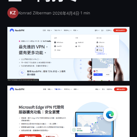
Konrad Zilberman
·
·
1
min
2026年4月4日