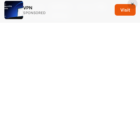
×
免费梯子clash：免费梯子、Clash 代理、VPN 设
VPN
Visit
SPONSORED
置全攻略（2025 更新版）
Jak włączyć vpn w edge - kompletny
przewodnik krok po kroku: konfiguracja,
rozszerzenia VPN, VPN w systemie, Edge
Windows edge vpn
外贸翻墙软件推荐：全面对
比与最佳实践，帮助你稳定安全地访问全球市场
Vpn路由设置与优化指南：家用路由器上配置
OpenVPN/WireGuard 实现全屋设备 VPN 保护与
速度平衡
外网软件：VPN 选择、隐私保护、跨境访问与流
媒体解锁完整指南