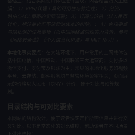
基础上，结合实际使用体验进行呈现。内容覆盖四大主题
簇：
1）VPN/代理工具的可用性与稳定性；
2）分流、
路由与ACL策略的实际部署；
3）订阅与价格（以人民币
计价，标注最近汇率波动对成本的影响）；
4）合规要点
与隐私保护注意事项（以中国网络监管现实为背景，参考
《网络安全法》《个人信息保护法》与 MIIT 指引）。
本地化事实要点
：在大陆环境下，用户常用的上网载体包
括中国电信、中国移动、中国联通三大运营商；支付多以
微信支付、支付宝及银联为主；常见的本地化服务如视频
平台、云存储、邮件服务均与监管环境紧密相关；页面展
示的价格以人民币（CNY）计价，便于对比与预算规
划。
目录结构与可对比要素
本网站的结构设计，便于读者快速定位所需信息并进行交
叉对比。以下是常态化的对比维度，帮助读者在不同场景
下做出选择：