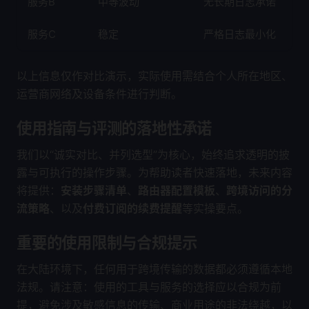
服务B
中等波动
无长期日志承诺
3
服务C
稳定
严格日志最小化
4
以上信息仅作对比演示，实际使用需结合个人所在地区、
运营商网络及设备条件进行判断。
使用指南与评测的落地性承诺
我们以“诚实对比、并列选型”为核心，始终追求透明的披
露与可执行的操作步骤。为帮助读者快速落地，未来内容
将提供：
安装步骤清单
、
路由器配置模板
、
跨境访问的分
流策略
、以及
付费订阅的续费提醒
等实操要点。
重要的使用限制与合规提示
在大陆环境下，任何用于跨境传输的数据都必须遵循本地
法规。请注意：使用的工具与服务的选择应以合规为前
提，避免涉及敏感信息的传输、商业用途的非法绕越，以