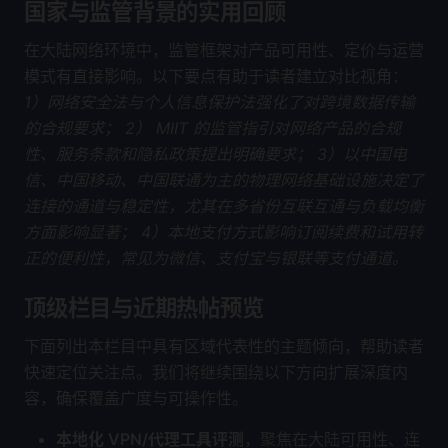
国家与监管背景的实用回顾
在大陆网络环境中，监管框架对产品可用性、定价与运营
模式有直接影响。以下要点有助于读者建立对比视角：
1）网络安全法与个人信息保护法强化了对跨境数据传输
的合规要求；
2） MIIT 的监管指引对网络产品的合规
性、服务条款和隐私政策提出明确要求；
3）以中国电
信、中国移动、中国联通为主的物理网络基础设施决定了
连接的通道与稳定性，尤其在多省份互联互通与负载均衡
方面影响显著；
4）本地支付方式影响订阅续费和试用转
正的便利性，常见为微信、支付宝与银联等支付通道。
顶级栏目与近期热帖预览
下面列出本栏目中具有区域代表性的主题倾向，帮助读者
快速定位关注点。我们将继续围绕以下方向扩展深度内
容，确保覆盖广度与可操作性。
本地化 VPN/代理工具评测
，聚焦在大陆可用性、连