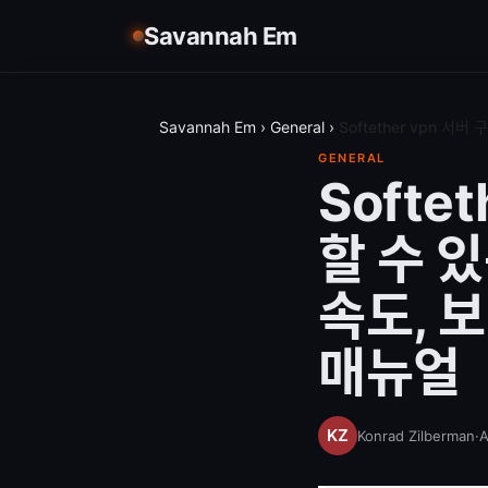
Savannah Em
Savannah Em
›
General
›
Softether vpn 
GENERAL
Softe
할 수 
속도, 
매뉴얼
Konrad Zilberman
·
A