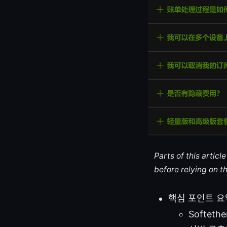
Parts of this artic
before relying on t
핵심 포인트 요
Softet