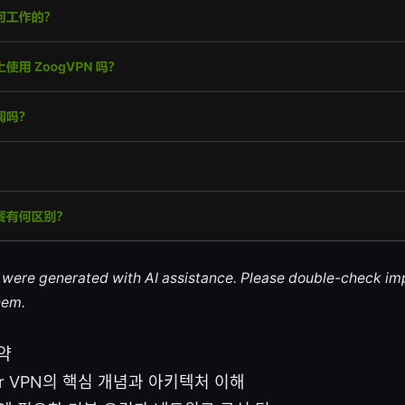
le were generated with AI assistance. Please double-check im
hem.
약
her VPN의 핵심 개념과 아키텍처 이해