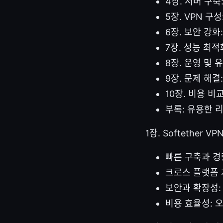
4장. 서버 구축:
5장. VPN 구성:
6장. 보안 강화
7장. 성능 최적
8장. 운영 및 
9장. 문제 해결
10장. 비용 비
부록: 유용한 
1장. Softether 
빠른 구축과 경
크로스 플랫폼 지
보안과 확장성:
비용 효율성: 