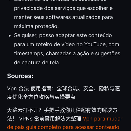
privacidade dos serviços que escolher e
manter seus softwares atualizados para
máxima proteção.
Se quiser, posso adaptar este conteúdo
para um roteiro de vídeo no YouTube, com
timestamps, chamadas à ação e sugestões
de captura de tela.
Sources:
Vpn 合法 使用指南：全球合规、安全、隐私与速
度优化全方位攻略与实操要点
天路云打不开？手把手教你几种超有效的解决方
法！ VPNs 當前實用解法大整理
Vpn para mudar
de pais guia completo para acessar conteudo