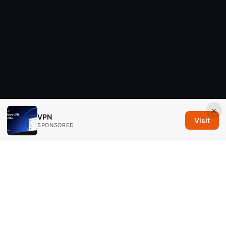
×
VPN
Visit
SPONSORED
Savannah Em Media LLC
294 Washington Street, Suite 740
Boston, MA, 02108
US
editorial@savannahem.com
+1-617-555-0124
About
Privacy Policy
Terms of Use