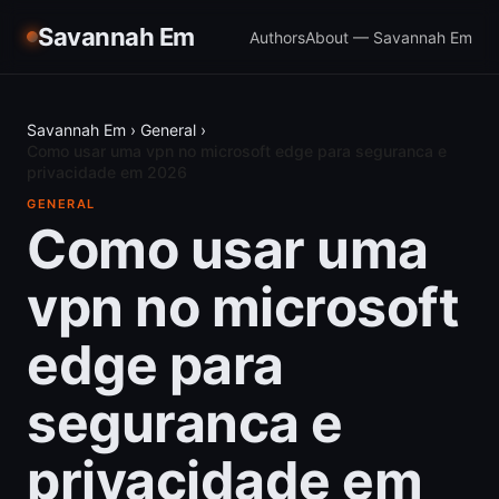
Savannah Em
Authors
About — Savannah Em
Savannah Em
›
General
›
Como usar uma vpn no microsoft edge para seguranca e
privacidade em 2026
GENERAL
Como usar uma
vpn no microsoft
edge para
seguranca e
privacidade em