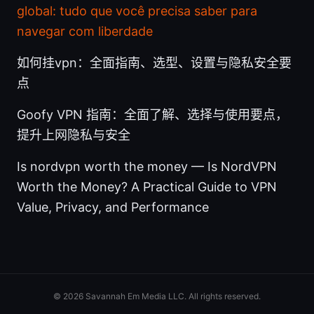
global: tudo que você precisa saber para
navegar com liberdade
如何挂vpn：全面指南、选型、设置与隐私安全要
点
Goofy VPN 指南：全面了解、选择与使用要点，
提升上网隐私与安全
Is nordvpn worth the money — Is NordVPN
Worth the Money? A Practical Guide to VPN
Value, Privacy, and Performance
© 2026 Savannah Em Media LLC. All rights reserved.