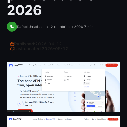
2026
Rafael Jakobsson
·
12 de abril de 2026
·
7
min
Published:
2026-04-12
·
Last updated:
2026-05-12