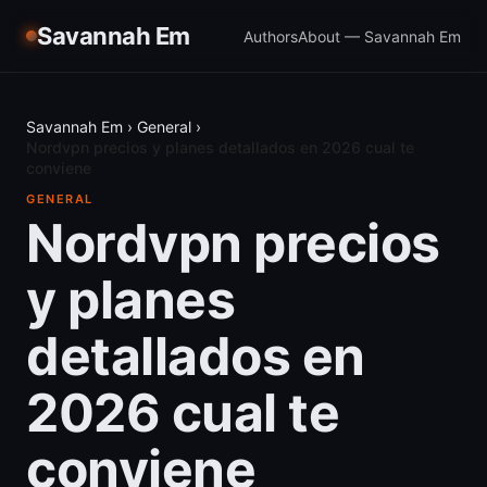
Savannah Em
Authors
About — Savannah Em
Savannah Em
›
General
›
Nordvpn precios y planes detallados en 2026 cual te
conviene
GENERAL
Nordvpn precios
y planes
detallados en
2026 cual te
conviene