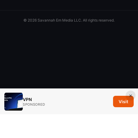
© 2026 Savannah Em Media LLC. All rights reserved.
×
VPN
Visit
SPONSORED
Savannah Em Media LLC
294 Washington Street, Suite 740
Boston, MA, 02108